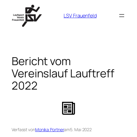
Zum
Inhalt
LSV Frauenfeld
springen
Bericht vom
Vereinslauf Lauftreff
2022
Verfasst von
Monika Portner
am
5. Mai 2022