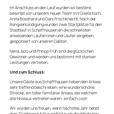
Im Anschluss an den Lauf wurden wir bestens
bewirtet von unserem neuen Team mit Gisela Koch,
Anita Bosshard und Dani Frischknecht. Nach der
Rangverkündigung wurden zwei Startplätze für den
Stadtlauf in Schaffhausen an die schnellsten
anwesenden Läuferinnen und Läufer vergeben,
gesponsert von unseren Gästen.
Nena Jazo und Philipp Früh sind die glücklichen
Gewinner und werden uns bestimmt mit starken
Leistungen vertreten.
Und zum Schluss:
Unsere Gäste aus Schaffhausen haben den Anlass
sehr treffend beschrieben: eine wunderschöne
Strecke, ein toller familiärer Anlass, bei welchem
alle Niveaus vertreten waren- einfach cool!
Wir würden uns freuen, wenn nächstes Jahr nebst
dem Triathlonclub Frauenfeld auch die WhatsApp