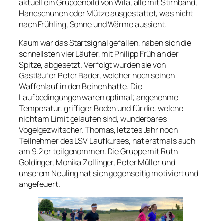
aktuell ein Gruppenbild von Wila, alle mit Stirnband,
Handschuhen oder Mütze ausgestattet, was nicht
nach Frühling, Sonne und Wärme aussieht.
Kaum war das Startsignal gefallen, haben sich die
schnellsten vier Läufer, mit Philipp Früh an der
Spitze, abgesetzt. Verfolgt wurden sie von
Gastläufer Peter Bader, welcher noch seinen
Waffenlauf in den Beinen hatte. Die
Laufbedingungen waren optimal; angenehme
Temperatur, griffiger Boden und für die, welche
nicht am Limit gelaufen sind, wunderbares
Vogelgezwitscher. Thomas, letztes Jahr noch
Teilnehmer des LSV Laufkurses, hat erstmals auch
am 9.2 er teilgenommen. Die Gruppe mit Ruth
Goldinger, Monika Zollinger, Peter Müller und
unserem Neuling hat sich gegenseitig motiviert und
angefeuert.