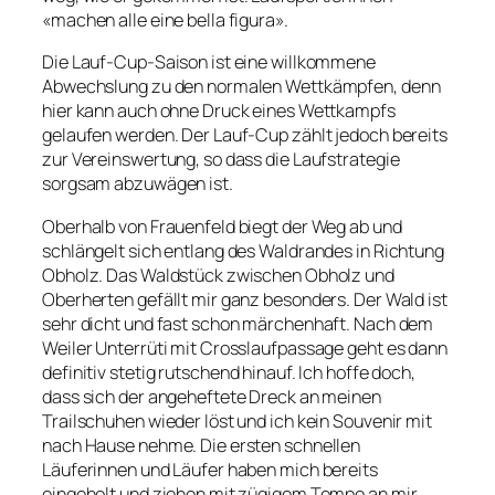
«machen alle eine bella figura».
Die Lauf-Cup-Saison ist eine willkommene
Abwechslung zu den normalen Wettkämpfen, denn
hier kann auch ohne Druck eines Wettkampfs
gelaufen werden. Der Lauf-Cup zählt jedoch bereits
zur Vereinswertung, so dass die Laufstrategie
sorgsam abzuwägen ist.
Oberhalb von Frauenfeld biegt der Weg ab und
schlängelt sich entlang des Waldrandes in Richtung
Obholz. Das Waldstück zwischen Obholz und
Oberherten gefällt mir ganz besonders. Der Wald ist
sehr dicht und fast schon märchenhaft. Nach dem
Weiler Unterrüti mit Crosslaufpassage geht es dann
definitiv stetig rutschend hinauf. Ich hoffe doch,
dass sich der angeheftete Dreck an meinen
Trailschuhen wieder löst und ich kein Souvenir mit
nach Hause nehme. Die ersten schnellen
Läuferinnen und Läufer haben mich bereits
eingeholt und ziehen mit zügigem Tempo an mir