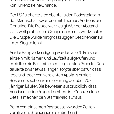
Konkurrenz keine Chance.
Der LSV sicherte sich ebenfalls den Podestplatz in
der Mannschaftswertung mit Thomas, Andreas und
Christine. Die Freude war riesig! War der Abstand
zur zweit platzierten Gruppe doch nur zwei Minuten.
Die Gruppe wurde mit grosszügigen Geschenken für
ihren Sieg belohnt.
An der Rangverkündigung wurden alle 75 Finisher
einzeln mit Namen und Laufzeit aufgerufen und
erhielten ein Brot mit einem regionalen Produkt. Das
dauerte zwar etwas länger, sorgte aber dafür, dass
jede und jeder den verdienten Applaus erhielt.
Besonders schön war die Ehrung der über 70-
jährigen Läufer. Sie bewiesen ausdrücklich, dass
Ausdauer keine Frage des Alters ist. Genau solche
Details machen den Staffelwaldlauf aus.
Beim gemeinsamen Pastaessen wurden Zeiten
verglichen, Steigungen diskutiert und