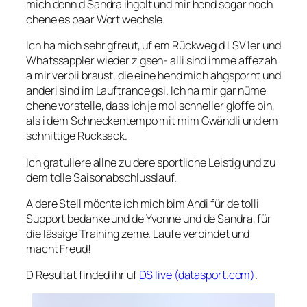
mich denn d Sandra ihgolt und mir hend sogar noch
chene es paar Wort wechsle.
Ich ha mich sehr gfreut, uf em Rückweg d LSV’ler und
Whatssappler wieder z gseh- alli sind imme affezah
a mir verbii braust, die eine hend mich ahgspornt und
anderi sind im Lauftrance gsi. Ich ha mir gar nüme
chene vorstelle, dass ich je mol schneller gloffe bin,
als i dem Schneckentempo mit mim Gwändli und em
schnittige Rucksack.
Ich gratuliere allne zu dere sportliche Leistig und zu
dem tolle Saisonabschlusslauf.
A dere Stell möchte ich mich bim Andi für de tolli
Support bedanke und de Yvonne und de Sandra, für
die lässige Training zeme. Laufe verbindet und
macht Freud!
D Resultat finded ihr uf
DS live (datasport.com)
.