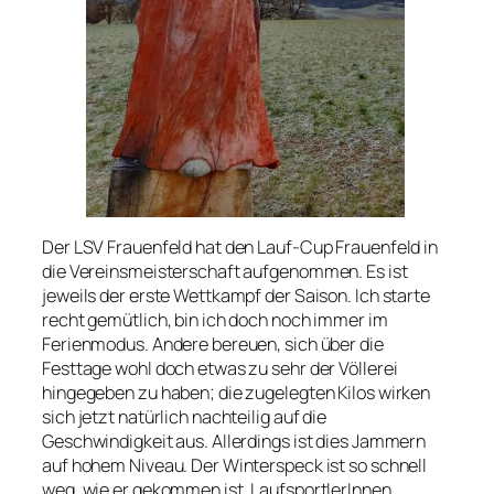
Der LSV Frauenfeld hat den Lauf-Cup Frauenfeld in
die Vereinsmeisterschaft aufgenommen. Es ist
jeweils der erste Wettkampf der Saison. Ich starte
recht gemütlich, bin ich doch noch immer im
Ferienmodus. Andere bereuen, sich über die
Festtage wohl doch etwas zu sehr der Völlerei
hingegeben zu haben; die zugelegten Kilos wirken
sich jetzt natürlich nachteilig auf die
Geschwindigkeit aus. Allerdings ist dies Jammern
auf hohem Niveau. Der Winterspeck ist so schnell
weg, wie er gekommen ist. LaufsportlerInnen