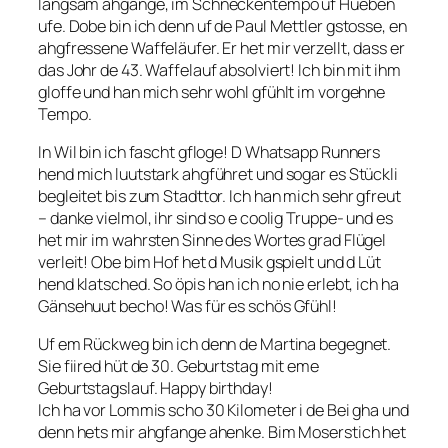
langsam ahgange, im Schneckentempo uf Hueben
ufe. Dobe bin ich denn uf de Paul Mettler gstosse, en
ahgfressene Waffeläufer. Er het mir verzellt, dass er
das Johr de 43. Waffelauf absolviert! Ich bin mit ihm
gloffe und han mich sehr wohl gfühlt im vorgehne
Tempo.
In Wil bin ich fascht gfloge! D Whatsapp Runners
hend mich luutstark ahgführet und sogar es Stückli
begleitet bis zum Stadttor. Ich han mich sehr gfreut
– danke vielmol, ihr sind so e coolig Truppe- und es
het mir im wahrsten Sinne des Wortes grad Flügel
verleit! Obe bim Hof het d Musik gspielt und d Lüt
hend klatsched. So öpis han ich no nie erlebt, ich ha
Gänsehuut becho! Was für es schös Gfühl!
Uf em Rückweg bin ich denn de Martina begegnet.
Sie fiired hüt de 30. Geburtstag mit eme
Geburtstagslauf. Happy birthday!
Ich ha vor Lommis scho 30 Kilometer i de Bei gha und
denn hets mir ahgfange ahenke. Bim Moserstich het