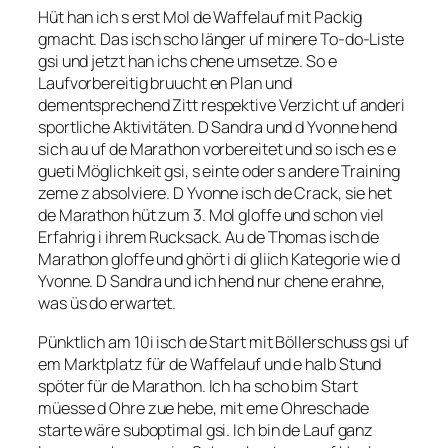
Hüt han ich s erst Mol de Waffelauf mit Packig
gmacht. Das isch scho länger uf minere To-do-Liste
gsi und jetzt han ichs chene umsetze. So e
Laufvorbereitig bruucht en Plan und
dementsprechend Zitt respektive Verzicht uf anderi
sportliche Aktivitäten. D Sandra und d Yvonne hend
sich au uf de Marathon vorbereitet und so isch es e
gueti Möglichkeit gsi, s einte oder s andere Training
zeme z absolviere. D Yvonne isch de Crack, sie het
de Marathon hüt zum 3. Mol gloffe und schon viel
Erfahrig i ihrem Rucksack. Au de Thomas isch de
Marathon gloffe und ghört i di gliich Kategorie wie d
Yvonne. D Sandra und ich hend nur chene erahne,
was üs do erwartet.
Pünktlich am 10i isch de Start mit Böllerschuss gsi uf
em Marktplatz für de Waffelauf und e halb Stund
spöter für de Marathon. Ich ha scho bim Start
müesse d Ohre zue hebe, mit eme Ohreschade
starte wäre suboptimal gsi. Ich bin de Lauf ganz