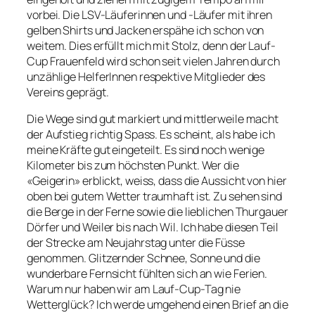
vorbei. Die LSV-Läuferinnen und -Läufer mit ihren
gelben Shirts und Jacken erspähe ich schon von
weitem. Dies erfüllt mich mit Stolz, denn der Lauf-
Cup Frauenfeld wird schon seit vielen Jahren durch
unzählige HelferInnen respektive Mitglieder des
Vereins geprägt.
Die Wege sind gut markiert und mittlerweile macht
der Aufstieg richtig Spass. Es scheint, als habe ich
meine Kräfte gut eingeteilt. Es sind noch wenige
Kilometer bis zum höchsten Punkt. Wer die
«Geigerin» erblickt, weiss, dass die Aussicht von hier
oben bei gutem Wetter traumhaft ist. Zu sehen sind
die Berge in der Ferne sowie die lieblichen Thurgauer
Dörfer und Weiler bis nach Wil. Ich habe diesen Teil
der Strecke am Neujahrstag unter die Füsse
genommen. Glitzernder Schnee, Sonne und die
wunderbare Fernsicht fühlten sich an wie Ferien.
Warum nur haben wir am Lauf-Cup-Tag nie
Wetterglück? Ich werde umgehend einen Brief an die