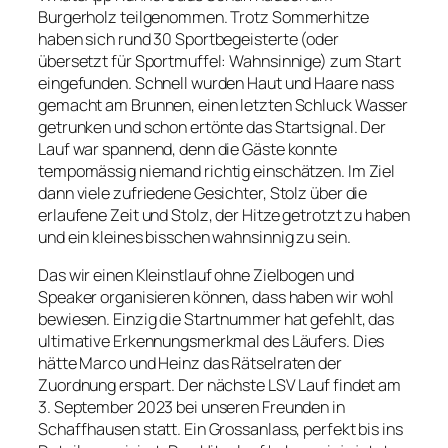
Burgerholz teilgenommen. Trotz Sommerhitze
haben sich rund 30 Sportbegeisterte (oder
übersetzt für Sportmuffel: Wahnsinnige) zum Start
eingefunden. Schnell wurden Haut und Haare nass
gemacht am Brunnen, einen letzten Schluck Wasser
getrunken und schon ertönte das Startsignal. Der
Lauf war spannend, denn die Gäste konnte
tempomässig niemand richtig einschätzen. Im Ziel
dann viele zufriedene Gesichter, Stolz über die
erlaufene Zeit und Stolz, der Hitze getrotzt zu haben
und ein kleines bisschen wahnsinnig zu sein.
Das wir einen Kleinstlauf ohne Zielbogen und
Speaker organisieren können, dass haben wir wohl
bewiesen. Einzig die Startnummer hat gefehlt, das
ultimative Erkennungsmerkmal des Läufers. Dies
hätte Marco und Heinz das Rätselraten der
Zuordnung erspart. Der nächste LSV Lauf findet am
3. September 2023 bei unseren Freunden in
Schaffhausen statt. Ein Grossanlass, perfekt bis ins