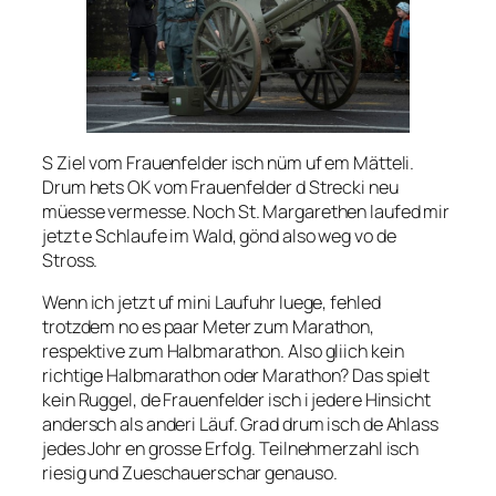
S Ziel vom Frauenfelder isch nüm uf em Mätteli.
Drum hets OK vom Frauenfelder d Strecki neu
müesse vermesse. Noch St. Margarethen laufed mir
jetzt e Schlaufe im Wald, gönd also weg vo de
Stross.
Wenn ich jetzt uf mini Laufuhr luege, fehled
trotzdem no es paar Meter zum Marathon,
respektive zum Halbmarathon. Also gliich kein
richtige Halbmarathon oder Marathon? Das spielt
kein Ruggel, de Frauenfelder isch i jedere Hinsicht
andersch als anderi Läuf. Grad drum isch de Ahlass
jedes Johr en grosse Erfolg. Teilnehmerzahl isch
riesig und Zueschauerschar genauso.