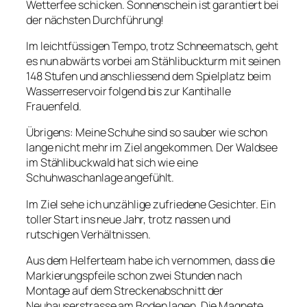
Wetterfee schicken. Sonnenschein ist garantiert bei
der nächsten Durchführung!
Im leichtfüssigen Tempo, trotz Schneematsch, geht
es nun abwärts vorbei am Stählibuckturm mit seinen
148 Stufen und anschliessend dem Spielplatz beim
Wasserreservoir folgend bis zur Kantihalle
Frauenfeld.
Übrigens: Meine Schuhe sind so sauber wie schon
lange nicht mehr im Ziel angekommen. Der Waldsee
im Stählibuckwald hat sich wie eine
Schuhwaschanlage angefühlt.
Im Ziel sehe ich unzählige zufriedene Gesichter. Ein
toller Start ins neue Jahr, trotz nassen und
rutschigen Verhältnissen.
Aus dem Helferteam habe ich vernommen, dass die
Markierungspfeile schon zwei Stunden nach
Montage auf dem Streckenabschnitt der
Neuhauserstrasse am Boden lagen. Die Magnete