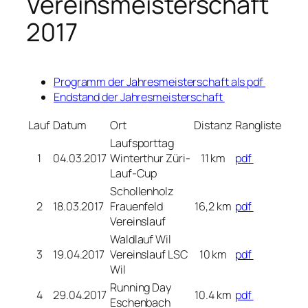
Vereinsmeisterschaft
2017
Programm der Jahresmeisterschaft als pdf
Endstand der Jahresmeisterschaft
Lauf
Datum
Ort
Distanz
Rangliste
Laufsporttag
1
04.03.2017
Winterthur Züri-
11 km
pdf
Lauf-Cup
Schollenholz
2
18.03.2017
Frauenfeld
16,2 km
pdf
Vereinslauf
Waldlauf Wil
3
19.04.2017
Vereinslauf LSC
10 km
pdf
Wil
Running Day
4
29.04.2017
10.4 km
pdf
Eschenbach