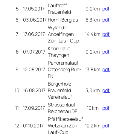
Lauftreff
5
17.05.2017
9,2 km
pdf
Frauenfeld
6
03.06.2017
Hörnli Berglauf
6.3 km
pdf
Wyländer
7
17.06.2017
Andelfingen
14,4 km
pdf
Züri-Lauf-Cup
Knorrlilauf
8
07.07.2017
9,2 km
pdf
Thayngen
Panoramalauf
9
12.08.2017
Ottenberg Run-
13,8 km
pdf
Fit
Burgerholz
10
16.08.2017
Frauenfeld
3,0 km
pdf
Vereinslauf
Strassenlauf
11
17.09.2017
10 km
pdf
Reichenau DE
Pfäffikerseelauf
12
01.10.2017
Wetzikon Züri-
12,2 km
pdf
Lauf-Cup