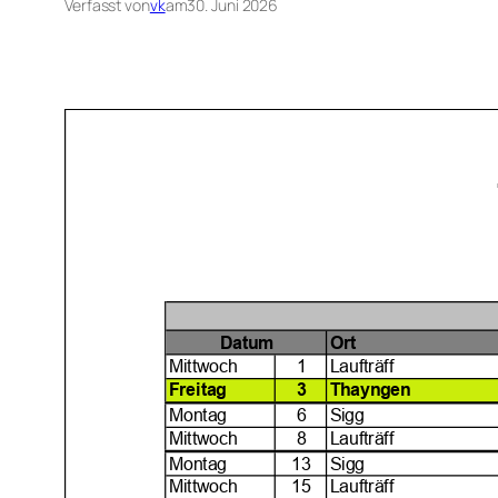
Verfasst von
vk
am
30. Juni 2026