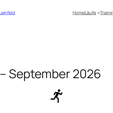
uenfeld
Home
Läufe
Traini
i – September 2026