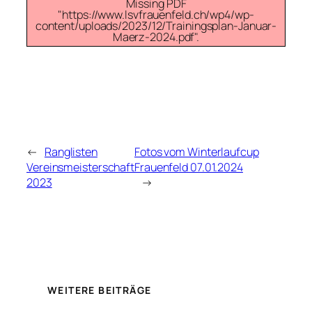
Missing PDF
"https://www.lsvfrauenfeld.ch/wp4/wp-
content/uploads/2023/12/Trainingsplan-Januar-
Maerz-2024.pdf".
←
Ranglisten
Fotos vom Winterlaufcup
Vereinsmeisterschaft
Frauenfeld 07.01.2024
2023
→
WEITERE BEITRÄGE