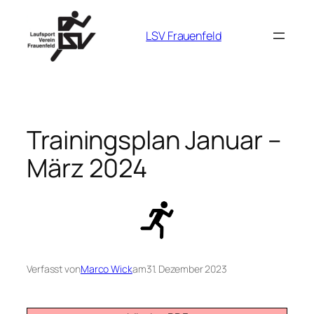
Zum
Inhalt
LSV Frauenfeld
springen
Trainingsplan Januar –
März 2024
Verfasst von
Marco Wick
am
31. Dezember 2023