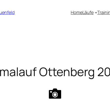
uenfeld
Home
Läufe
Traini
malauf Ottenberg 2