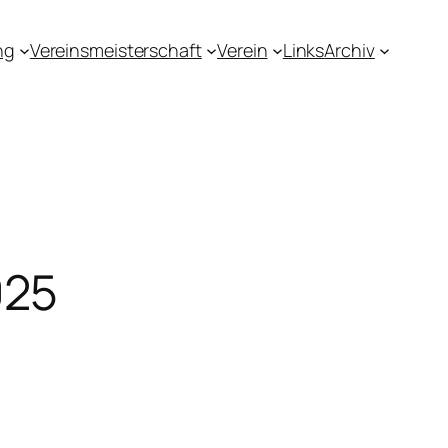
ng
Vereinsmeisterschaft
Verein
Links
Archiv
025