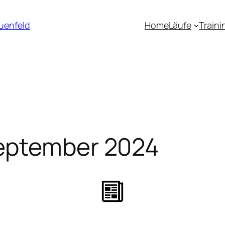
uenfeld
Home
Läufe
Traini
eptember 2024