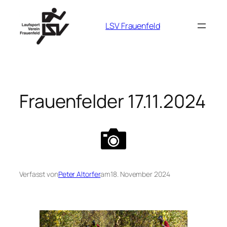
Zum
Inhalt
LSV Frauenfeld
springen
Frauenfelder 17.11.2024
Verfasst von
Peter Altorfer
am
18. November 2024