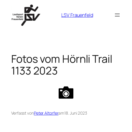
Zum
Inhalt
LSV Frauenfeld
springen
Fotos vom Hörnli Trail
1133 2023
Verfasst von
Peter Altorfer
am
18. Juni 2023