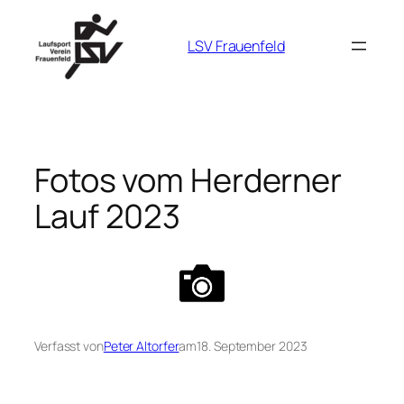
Zum
Inhalt
LSV Frauenfeld
springen
Fotos vom Herderner
Lauf 2023
Verfasst von
Peter Altorfer
am
18. September 2023