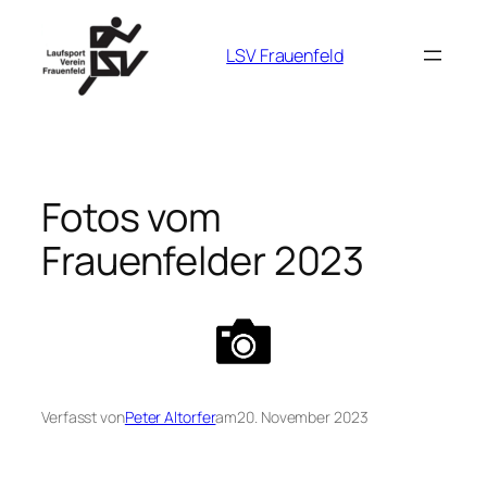
Zum
Inhalt
LSV Frauenfeld
springen
Fotos vom
Frauenfelder 2023
Verfasst von
Peter Altorfer
am
20. November 2023