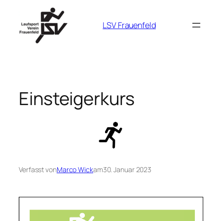
Zum
Inhalt
LSV Frauenfeld
springen
Einsteigerkurs
Verfasst von
Marco Wick
am
30. Januar 2023