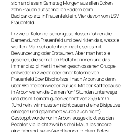
sich an diesem Samstag Morgen aus allen Ecken
zehn Frauen auf schnellen Rädern beim
Badiparkplatz in Frauenfeld ein. Vier davon vom LSV
Frauenfeld.
In zweier Kolonne, schön geschlossen fuhren die
Damen durch Frauenfeld und bewirkten das, was sie
wollten. Man schaute ihnen nach, sei es mit
Bewunderung oder Erstaunen. Aber man hat sie
gesehen, die schnellen Radfahrerinnen und das
immer diszipliniert in einer geschlossenen Gruppe,
entweder in zweier oder einer Kolonne von
Frauenfeld über Bischofszell nach Arbon und dann
über Weinfelden wieder zurück. Mit der Kaffeepause
in Arbon waren die Damen fünf Stunden unterwegs
und das mit einem guten Schnitt von 25,6 km/h.
(Und nein, wir mussten nicht dauernd eine Bisipause
einlegen und gejammert wurde auch nicht)
Gestoppt wurde nur in Arbon, ausgeklickt aus den
Pedalen vielleicht zwei bis drei Mal, alles andere
ging fahrend, sei es Verpflegung, trinken, Fotos