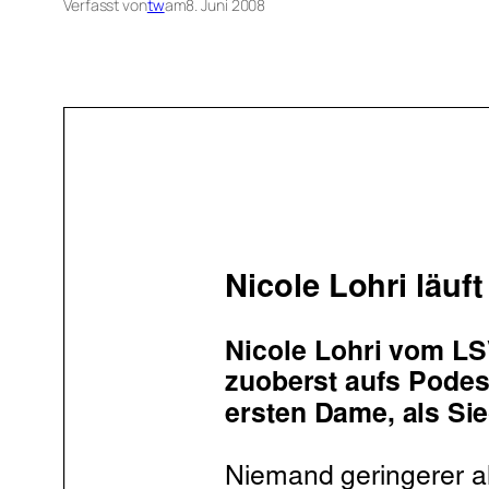
Verfasst von
tw
am
8. Juni 2008