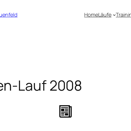
uenfeld
Home
Läufe
Traini
en-Lauf 2008