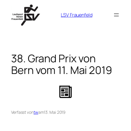
Zum
Inhalt
LSV Frauenfeld
springen
38. Grand Prix von
Bern vom 11. Mai 2019
Verfasst von
tw
am
13. Mai 2019