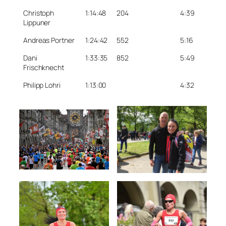
Christoph
1:14:48
204
4:39
Lippuner
Andreas Portner
1:24:42
552
5:16
Dani
1:33:35
852
5:49
Frischknecht
Philipp Lohri
1:13:00
4:32