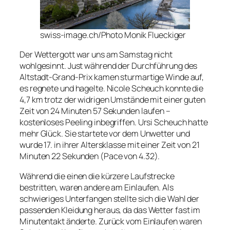
swiss-image.ch/Photo Monik Flueckiger
Der Wettergott war uns am Samstag nicht
wohlgesinnt. Just während der Durchführung des
Altstadt-Grand-Prix kamen sturmartige Winde auf,
es regnete und hagelte. Nicole Scheuch konnte die
4,7 km trotz der widrigen Umstände mit einer guten
Zeit von 24 Minuten 57 Sekunden laufen –
kostenloses Peeling inbegriffen. Ursi Scheuch hatte
mehr Glück. Sie startete vor dem Unwetter und
wurde 17. in ihrer Altersklasse mit einer Zeit von 21
Minuten 22 Sekunden (Pace von 4.32).
Während die einen die kürzere Laufstrecke
bestritten, waren andere am Einlaufen. Als
schwieriges Unterfangen stellte sich die Wahl der
passenden Kleidung heraus, da das Wetter fast im
Minutentakt änderte. Zurück vom Einlaufen waren