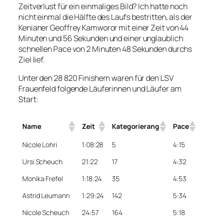
Zeitverlust für ein einmaliges Bild? Ich hatte noch
nicht einmal die Hälfte des Laufs bestritten, als der
Kenianer Geoffrey Kamworor mit einer Zeit von 44
Minuten und 56 Sekunden und einer unglaublich
schnellen Pace von 2 Minuten 48 Sekunden durchs
Ziel lief.
Unter den 28 820 Finishern waren für den LSV
Frauenfeld folgende Läuferinnen und Läufer am
Start:
Name
Zeit
Kategorierang
Pace
Nicole Lohri
1:08:28
5
4:15
Ursi Scheuch
21:22
17
4:32
Monika Frefel
1:18:24
35
4:53
Astrid Leumann
1:29:24
142
5:34
Nicole Scheuch
24:57
164
5:18