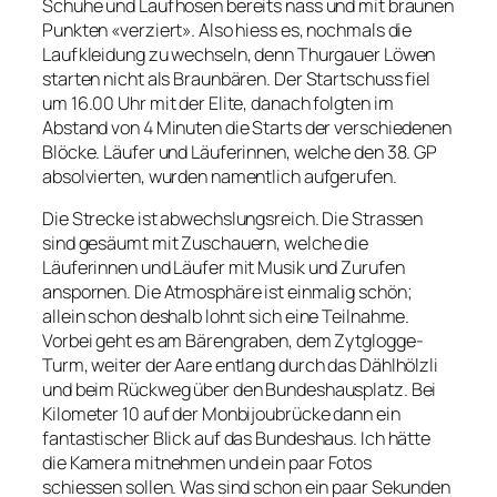
Schuhe und Laufhosen bereits nass und mit braunen
Punkten «verziert». Also hiess es, nochmals die
Laufkleidung zu wechseln, denn Thurgauer Löwen
starten nicht als Braunbären. Der Startschuss fiel
um 16.00 Uhr mit der Elite, danach folgten im
Abstand von 4 Minuten die Starts der verschiedenen
Blöcke. Läufer und Läuferinnen, welche den 38. GP
absolvierten, wurden namentlich aufgerufen.
Die Strecke ist abwechslungsreich. Die Strassen
sind gesäumt mit Zuschauern, welche die
Läuferinnen und Läufer mit Musik und Zurufen
anspornen. Die Atmosphäre ist einmalig schön;
allein schon deshalb lohnt sich eine Teilnahme.
Vorbei geht es am Bärengraben, dem Zytglogge-
Turm, weiter der Aare entlang durch das Dählhölzli
und beim Rückweg über den Bundeshausplatz. Bei
Kilometer 10 auf der Monbijoubrücke dann ein
fantastischer Blick auf das Bundeshaus. Ich hätte
die Kamera mitnehmen und ein paar Fotos
schiessen sollen. Was sind schon ein paar Sekunden