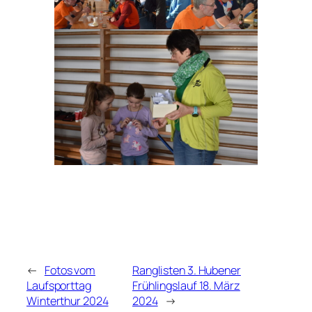
←
Fotos vom
Ranglisten 3. Hubener
Laufsporttag
Frühlingslauf 18. März
Winterthur 2024
2024
→