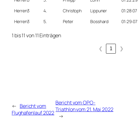
Herren3
4.
Christoph
Lippuner
01:28:07
Herren3
5.
Peter
Bosshard
01:29:07
1 bis 11 von 11 Einträgen
❮
1
❯
Bericht vom OPO-
←
Bericht vom
Triathlon vom 21. Mai 2022
Flughafenlauf 2022
→