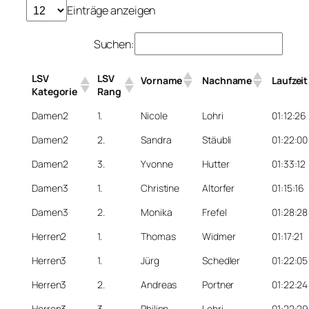
Einträge anzeigen
Suchen:
LSV
LSV
Vorname
Nachname
Laufzeit
Kategorie
Rang
Damen2
1.
Nicole
Lohri
01:12:26
Damen2
2.
Sandra
Stäubli
01:22:00
Damen2
3.
Yvonne
Hutter
01:33:12
Damen3
1.
Christine
Altorfer
01:15:16
Damen3
2.
Monika
Frefel
01:28:28
Herren2
1.
Thomas
Widmer
01:17:21
Herren3
1.
Jürg
Schedler
01:22:05
Herren3
2.
Andreas
Portner
01:22:24
Herren3
3.
Philipp
Lohri
01:22:29