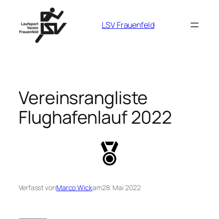
Zum
Inhalt
LSV Frauenfeld
springen
Vereinsrangliste
Flughafenlauf 2022
Verfasst von
Marco Wick
am
28. Mai 2022