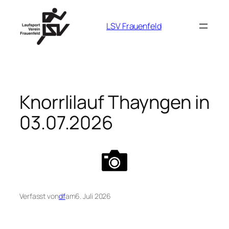
Zum
Inhalt
LSV Frauenfeld
springen
Knorrlilauf Thayngen in
03.07.2026
Verfasst von
df
am
6. Juli 2026