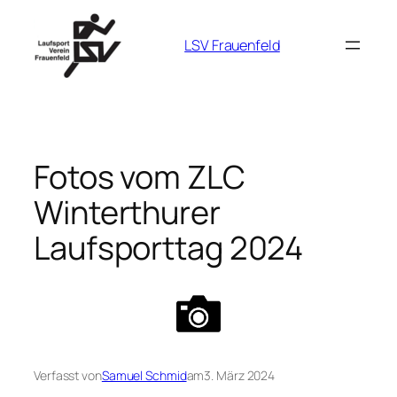
Zum
Inhalt
LSV Frauenfeld
springen
Fotos vom ZLC
Winterthurer
Laufsporttag 2024
Verfasst von
Samuel Schmid
am
3. März 2024